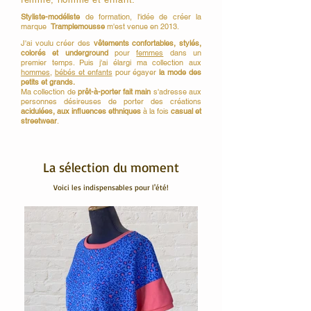
Styliste-modéliste
de formation, l'idée de créer la
marque
Tramplemousse
m'est venue en 2013.
J'ai voulu créer des
vêtements confortables, stylés,
colorés et underground
pour
femmes
dans un
premier temps. Puis j'ai élargi ma collection aux
hommes
,
bébés et enfants
pour égayer
la mode des
petits et grands.
Ma collection de
prêt-à-porter fait main
s'adresse aux
personnes désireuses de porter des créations
acidulées, aux influences ethniques
à la fois
casual et
streetwear
.
La sélection du moment
Voici les indispensables pour
l'été
!