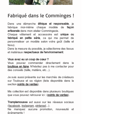
Fabriqué dans le Comminges !
Dans une démarche
éthique et responsable
, je
fabrique moi-même chaque modèle de
façon
artisanale
dans mon atelier Commingeois.
Chaque vêtement et accessoire est
unique ou
fabriqué en petite série
, ce qui me permet de
personnaliser un modèle selon votre goût (taille et
tissu).
Dans la mesure du possible, je sélectionne des tissus
et matériaux
respectueux de l'environnement
.
Vous avez eu un coup de cœur ?
Vous pouvez commander directement dans la
boutique en ligne
. N'hésitez pas à me contacter pour
des conseils (taille, matière, etc...).
Je suis aussi présente sur les marchés de créateurs
sur Toulouse et sa région (liste disponible dans la
section
points de ventes
).
Ma collection est disponible dans plusieurs boutiques
que vous pouvez retrouver ici :
(
points de ventes
).
Tramplemousse
est aussi sur les réseaux sociaux
(
facebook
,
instagram
,
pinterest
...).
Ne manquez aucune promotion, nouveauté et
événements !