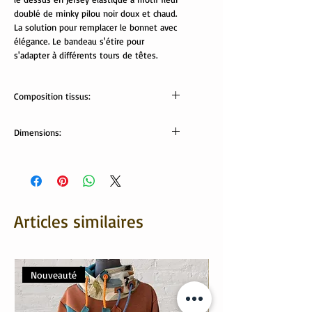
doublé de minky pilou noir doux et chaud.
La solution pour remplacer le bonnet avec
élégance. Le bandeau s'étire pour
s'adapter à différents tours de têtes.
Composition tissus:
Tissus Oekotex:
Dimensions:
jersey: 95% coton, 5% élasthanne
minky pilou: 100% polyester
Largeur bandeau: 10 cm
Tour de tête (bandeau non étiré): 54cm
Articles similaires
Nouveauté