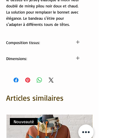
doublé de minky pilou noir doux et chaud.
La solution pour remplacer le bonnet avec
élégance. Le bandeau s'étire pour
s'adapter à différents tours de têtes.
Composition tissus:
Tissus Oekotex:
Dimensions:
jersey: 95% coton, 5% élasthanne
minky pilou: 100% polyester
Largeur bandeau: 10 cm
Tour de tête (bandeau non étiré): 54cm
Articles similaires
Nouveauté