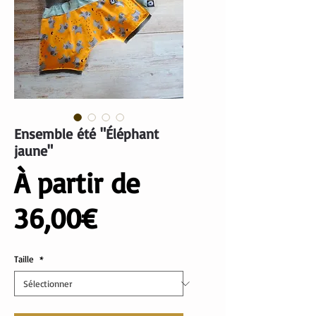
Ensemble été "Éléphant
jaune"
À partir de
Prix
36,00€
promotionnel
Taille
*