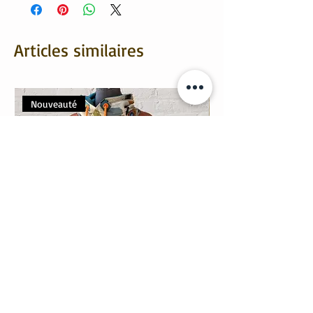
Articles similaires
Nouveauté
Sweat "Alabama" Pinceau orange
Bandeau été "Fleur 