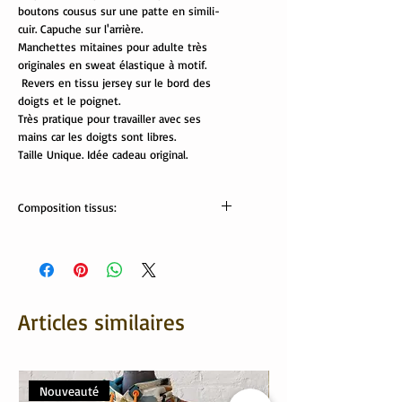
boutons cousus sur une patte en simili-
cuir. Capuche sur l'arrière.
Manchettes mitaines pour adulte très
originales en sweat élastique à motif.
Revers en tissu jersey sur le bord des
doigts et le poignet.
Très pratique pour travailler avec ses
mains car les doigts sont libres.
Taille Unique. Idée cadeau original.
Composition tissus:
jersey: 95% coton , 5% élasthanne
sweat: 95% coton, 5% élasthanne
fausse fourrure: 100% polyester
Echarpe lavable à la mains.
Mitaines lavales en machine à 30/40°
Articles similaires
Nouveauté