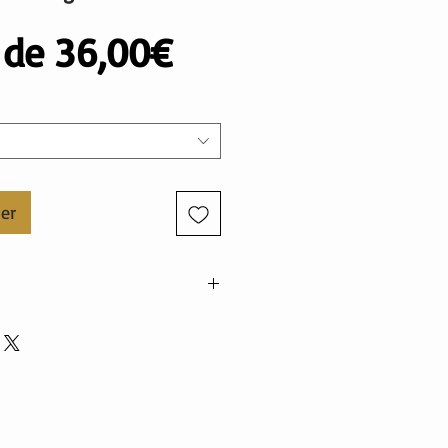
Prix
r de
36,00€
promotionnel
ier
élasthanne