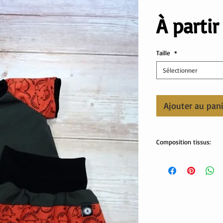
À parti
Taille
*
Sélectionner
Ajouter au pan
Composition tissus:
tissus Oekotex:
jersey: 95% coton, 5% 