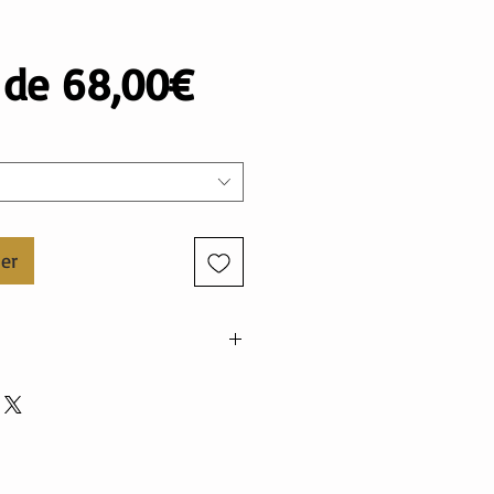
Prix
r de
68,00€
promotionnel
ier
nne