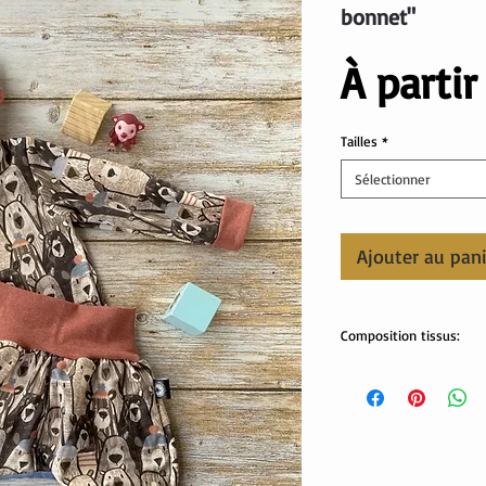
bonnet"
À parti
Tailles
*
Sélectionner
Ajouter au pan
Composition tissus:
Tissus OekoTex
95% coton, 5% élastha
Lavable en machine.