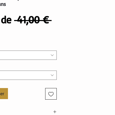
ans
Prix
r de
 41,00 € 
rix
original
romotionnel
ier