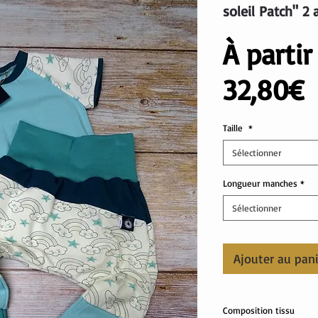
soleil Patch" 2 
À parti
P
32,80€
p
Taille
*
Sélectionner
Longueur manches
*
Sélectionner
Ajouter au pan
Composition tissu