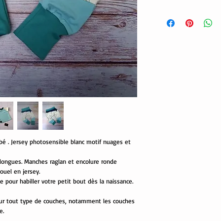
95% coton, 5% élastha
bé . Jersey photosensible blanc motif nuages et
longues. Manches raglan et encolure ronde
rouel en jersey.
 pour habiller votre petit bout dès la naissance.
e pour tout type de couches, notamment les couches
e.