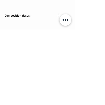
Composition tissus:
95% coton, 5% élasthanne
jersey chat: 95% coton bio, 5% élasthanne
Articles similaires
Nouveauté