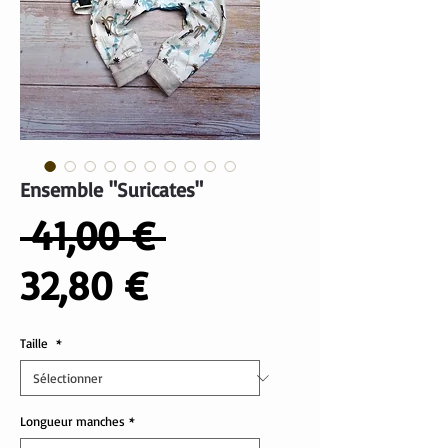
Ensemble "Suricates"
Prix
 41,00 € 
Prix
original
32,80 €
promotionnel
Taille
*
Longueur manches
*