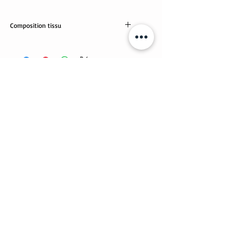
Composition tissu
tissus Oekotex
95% coton, 5% élasthanne
Articles similaires
Nouveauté