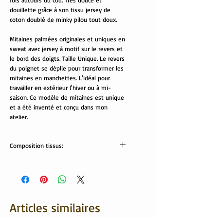
fois autours du cou. Très douce et
douillette grâce à son tissu jersey de
coton doublé de minky pilou tout doux.
Mitaines palmées originales et uniques en
sweat avec jersey à motif sur le revers et
le bord des doigts. Taille Unique. Le revers
du poignet se déplie pour transformer les
mitaines en manchettes. L'idéal pour
travailler en extérieur l'hiver ou à mi-
saison. Ce modèle de mitaines est unique
et a été inventé et conçu dans mon
atelier.
Composition tissus:
Tissus Oekotex:
jersey: 95% coton, 5% élasthanne
sweat: 70% coton, 30% polyester
minky pilou: 100% polyester
Articles similaires