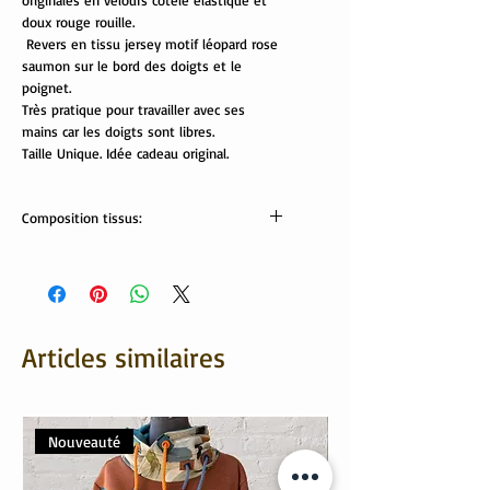
originales en velours côtelé élastique et
doux rouge rouille.
Revers en tissu jersey motif léopard rose
saumon sur le bord des doigts et le
poignet.
Très pratique pour travailler avec ses
mains car les doigts sont libres.
Taille Unique. Idée cadeau original.
Composition tissus:
Tissus Oekotex:
Velours côtelé: 80% coton, 20% polyester
Revers: 95% coton, 5% élasthanne
Articles similaires
Nouveauté