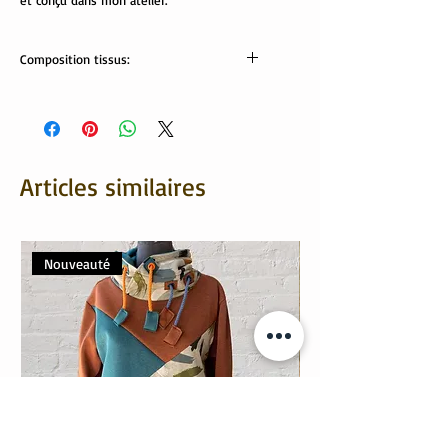
et conçu dans mon atelier.
Composition tissus:
Tissus Oekotex:
Sweat: 95% coton, 5% élasthanne;
Revers: 67% bambou, 28% coton, 5%
élasthanne
Articles similaires
Nouveauté