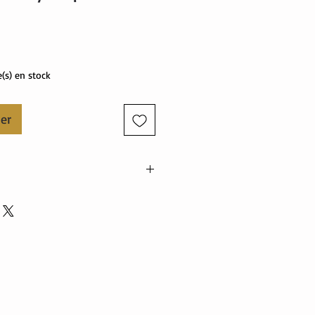
Prix
e(s) en stock
ier
 polyester
élasthanne