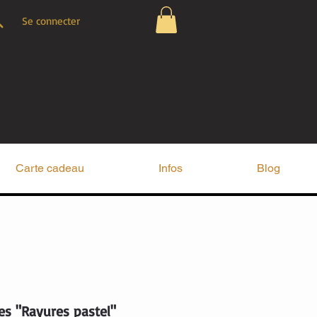
Se connecter
Carte cadeau
Infos
Blog
es "Rayures pastel"