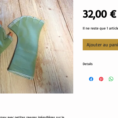
32,00 €
Il ne reste que 1 articl
Ajouter au pan
Details
Sweat: 80% coton, 20%
Revers: 95% coton, 5% 
sey avec petites rayures irrégullières sur le