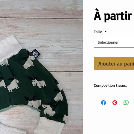
À parti
Taille
*
Sélectionner
Ajouter au pan
Composition tissus:
Tissus Oeko-Tex
95% coton, 5% élastha
Lavable en machine.