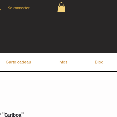
Se connecter
Carte cadeau
Infos
Blog
f "Caribou"