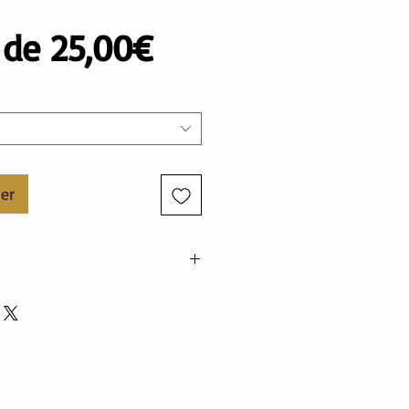
Prix
r de
25,00€
promotionnel
ier
nne