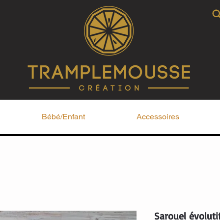
Bébé/Enfant
Accessoires
Sarouel évoluti