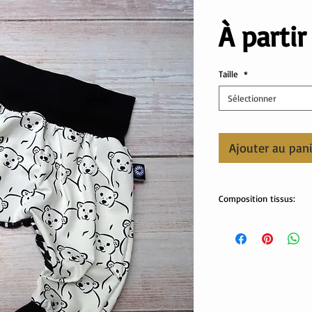
À parti
Taille
*
Sélectionner
Ajouter au pan
Composition tissus:
Tissus Oeko-Tex
95% coton, 5% élastha
Lavable en machine.