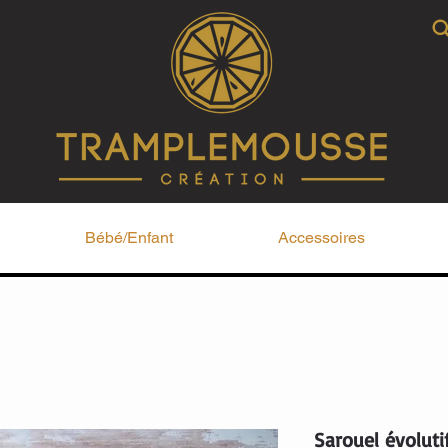
Bébé/Enfant
Accessoires
Sarouel évoluti