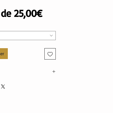
Prix
r de
25,00€
promotionnel
ier
nne