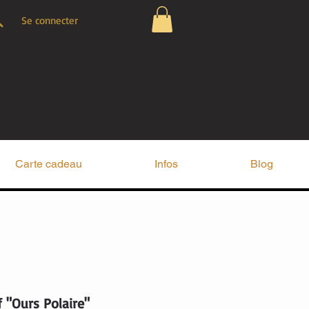
Se connecter
Carte cadeau
Infos
Blog
f "Ours Polaire"