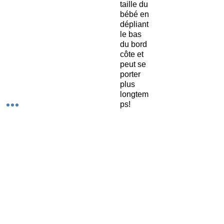
taille du
bébé en
dépliant
le bas
du bord
côte et
peut se
porter
plus
longtem
ps!
Composition
tissus:
Tissus
OekoTex
95%
Articles similaires
coton,
Nouveauté
Prix
Nouveauté
Sweat "Alabama" Pinceau orange
95,00 €
Bandeau été "Fleur peps"
5%
© Copyright 2026
élasthan
Contact :
florence.cugny@gmail.com