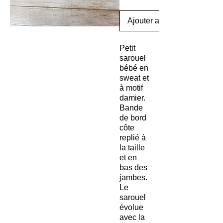
Ajouter au panier
Petit
sarouel
bébé en
sweat et
à motif
damier.
Bande
de bord
côte
replié à
la taille
et en
bas des
jambes.
Le
sarouel
évolue
avec la