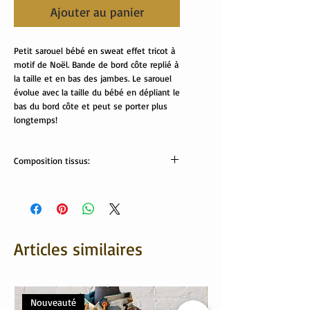
Ajouter au panier
Petit sarouel bébé en sweat effet tricot à
motif de Noël. Bande de bord côte replié à
la taille et en bas des jambes. Le sarouel
évolue avec la taille du bébé en dépliant le
bas du bord côte et peut se porter plus
longtemps!
Composition tissus:
Tissus OekoTex
Sweat noël: 95% coton, 5% élasthanne
Bord côte et sweat beige: 63% coton
recyclé, 32% polyester, 5% élasthanne
sweat taupe: 70% coton, 30% polyester
Articles similaires
Lavable en machine.
Nouveauté