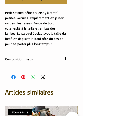
Petit sarouel bébé en jersey à motif
petites voitures. Empiècement en jersey
vert sur les fesses. Bande de bord
côte replié à la taille et en bas des
jambes. Le sarouel évolue avec la taille du
bébé en dépliant le bord côte du bas et
peut se porter plus longtemps !
Composition tissus:
Tissus Oeko-Tex
jersey voiture: 60% coton, 35% polyester,
5% élasthanne
jersey vert et bord côte:95% coton, 5%
élasthanne
Articles similaires
Lavable en machine.
Nouveauté