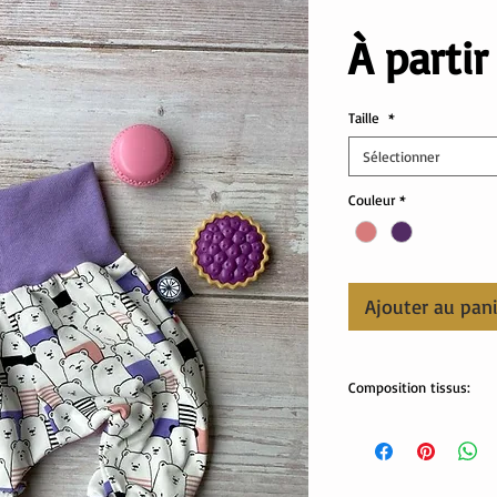
À parti
Taille
*
Sélectionner
Couleur
*
Ajouter au pan
Composition tissus:
Tissus Oekotex
95% coton, 5% élastha
Lavable en machine.