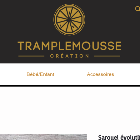
Bébé/Enfant
Accessoires
Sarouel évoluti