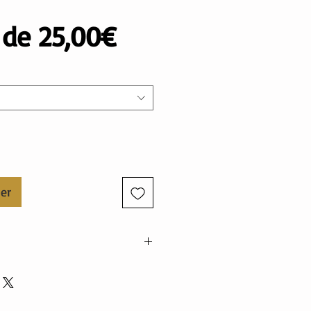
Prix
r de
25,00€
promotionnel
ier
nne