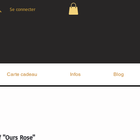
Se connecter
Carte cadeau
Infos
Blog
f "Ours Rose"