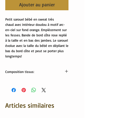
Ajouter au panier
Petit sarouel bébé en sweat très
chaud avec intérieur doudou à motif arc-
en-ciel sur fond orange. Empiècement sur
les fesses. Bande de bord côte rose replié
à la taille et en bas des jambes. Le sarouel
évolue avec la taille du bébé en dépliant le
bas du bord côte et peut se porter plus
longtemps!
Composition tissus:
sweat: 50% coton, 46% polyester, 4%
élasthanne.
bord côte: 95% coton, 5% élasthanne.
Tissu Oekotex
Articles similaires
Lavable en machine.