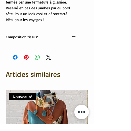
fermée par une fermeture à glissière.
Reserré en bas des jambes par du bord
côte. Pour un look cool et décontracté.
Idéal pour les voyages !
Composition tissus:
Jeans réversible : 65% coton, 32%
polyester, 3% élasthanne
Bord côte : 95% coton, 5% élasthanne
Lavable en machine 30/40°
Articles similaires
Nouveauté