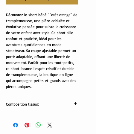
Découvrez le short bébé "Forêt orange" de
tramplemousse, une pièce acidulée et
évolutive pensée pour suivre la croissance
de votre enfant avec style. Ce short allie
confort et praticité, idéal pour les
aventures quotidiennes en mode
streetwear. Sa coupe ajustable permet un
porté adaptable, offrant une liberté de
mouvement. Parfait pour les tout-petits,
ce short incarne l’esprit créatif et durable
de tramplemousse, la boutique en ligne
qui accompagne petits et grands avec des
pièces uniques.
Composition tissus:
Tissus Oekotex
jersey forêt: 60% coton, 35% polyester,
5% élasthanne
jersey uni: 67% banbou, 38% coton, 5%