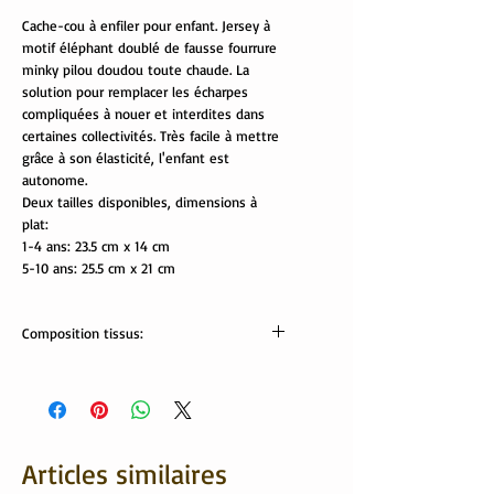
Cache-cou à enfiler pour enfant. Jersey à
motif éléphant doublé de fausse fourrure
minky pilou doudou toute chaude. La
solution pour remplacer les écharpes
compliquées à nouer et interdites dans
certaines collectivités. Très facile à mettre
grâce à son élasticité, l'enfant est
autonome.
Deux tailles disponibles, dimensions à
plat:
1-4 ans: 23.5 cm x 14 cm
5-10 ans: 25.5 cm x 21 cm
Composition tissus:
tissus Oekotex:
jersey: 95% coton, 5 % élasthanne
minki: 100% polyester
Lavable en machine
Articles similaires