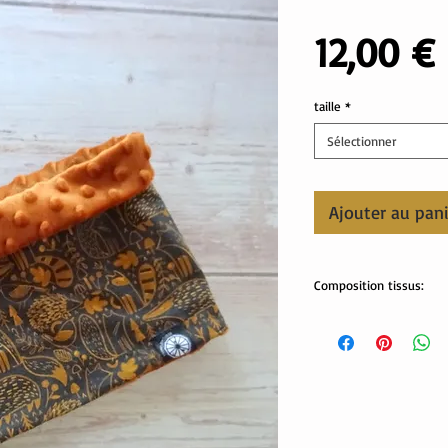
12,00 €
taille
*
Sélectionner
Ajouter au pan
Composition tissus:
tissus Oekotex:
jersey: 65% coton, 30%
minki: 100% polyester
Lavable en machine