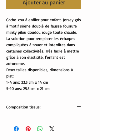
Ajouter au panier
Cache-cou à enfiler pour enfant. Jersey gris
à motif sirène doublé de fausse fourrure
minky pilou doudou rouge toute chaude.
La solution pour remplacer les écharpes
compliquées à nouer et interdites dans
certaines collectivités. Très facile à mettre
grâce à son élasticité, l'enfant est
autonome.
Deux tailles disponibles, dimensions à
plat:
1-4 ans: 23.5 cm x 14 cm
5-10 ans: 25.5 cm x 21 cm
Composition tissus:
tissus Oekotex:
jersey: 65% coton, 30% polyester, 5 %
élasthanne
minki: 100% polyester