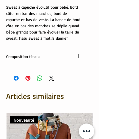
Sweat à capuche évolutif pour bébé. Bord
côte en bas des manches, bord de
capuche et bas de veste. La bande de bord
côte en bas des manches se déplie quand
bébé grandit pour faire évoluer la taille du
sweat. Tissu sweat à motifs damier.
Composition tissus:
Tissus OekoTex
Sweat et bord côte: 95% coton, 5%
élasthanne
Velours bleu: 80% coton, 20% polyester
Lavable en machine à 30°/40°
Articles similaires
Nouveauté