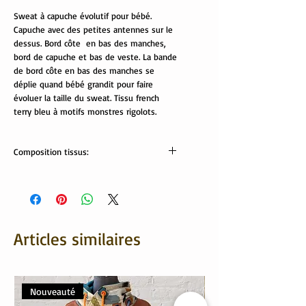
Sweat à capuche évolutif pour bébé.
Capuche avec des petites antennes sur le
dessus. Bord côte en bas des manches,
bord de capuche et bas de veste. La bande
de bord côte en bas des manches se
déplie quand bébé grandit pour faire
évoluer la taille du sweat. Tissu french
terry bleu à motifs monstres rigolots.
Composition tissus:
Tissus OekoTex
sweat: 95% coton, 5% élasthanne
velours côtelé: 80% coton, 20% polyester
Bord côte: 95% coton, 5% élasthanne
Lavable en machine à 30°/40°
Articles similaires
Nouveauté