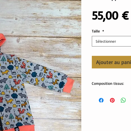
55,00 €
Taille
*
Sélectionner
Ajouter au pan
Composition tissus:
sweat: 50% coton, 46% 
bord côte: 95% coton, 5
Lavable en machine.