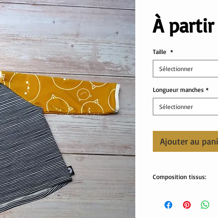
À parti
Taille
*
Sélectionner
Longueur manches
*
Sélectionner
Ajouter au pan
Composition tissus:
tissus Oekotex :
95% coton, 5% élasthan
Lavable en machine.