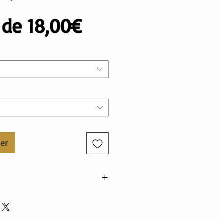
Prix
r de
18,00€
promotionnel
ier
ne.