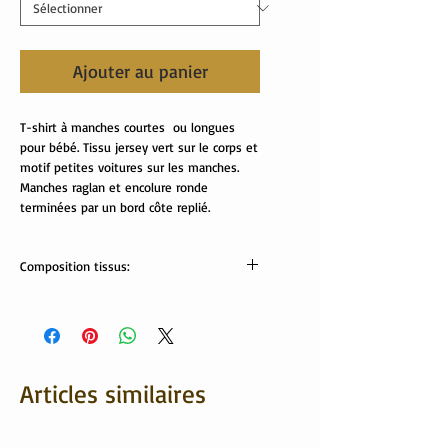
Ajouter au panier
T-shirt à manches courtes ou longues
pour bébé. Tissu jersey vert sur le corps et
motif petites voitures sur les manches.
Manches raglan et encolure ronde
terminées par un bord côte replié.
Composition tissus:
tissus Oekotex :
jersey vert: 95% coton, 5% élasthanne.
jersey voitures: 60% coton, 35% polyester,
5% élasthanne
Lavable en machine.
Articles similaires