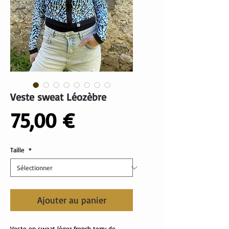
Veste sweat Léozèbre
Prix
75,00 €
Taille
*
Ajouter au panier
Veste en sweat léger french terry de