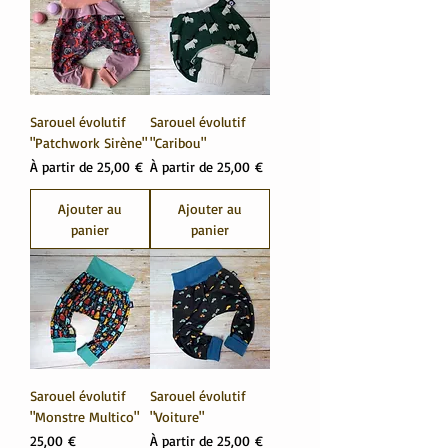
Sarouel évolutif
Sarouel évolutif
"Patchwork Sirène"
"Caribou"
Prix promotionnel
Prix promotionnel
À partir de
25,00 €
À partir de
25,00 €
Ajouter au
Ajouter au
panier
panier
Sarouel évolutif
Sarouel évolutif
"Monstre Multico"
"Voiture"
Prix
Prix promotionnel
25,00 €
À partir de
25,00 €