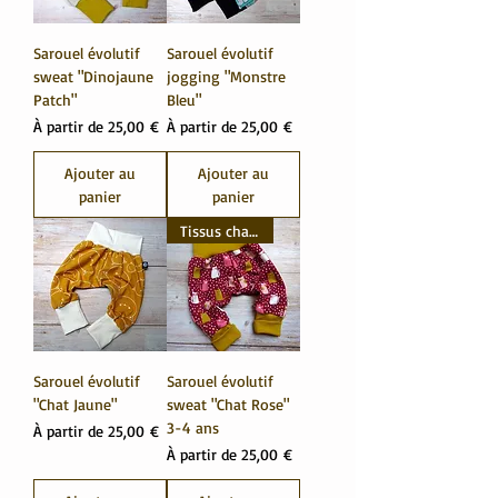
Sarouel évolutif
Sarouel évolutif
sweat "Dinojaune
jogging "Monstre
Patch"
Bleu"
Prix promotionnel
Prix promotionnel
À partir de
25,00 €
À partir de
25,00 €
Ajouter au
Ajouter au
panier
panier
Tissus chauds
Sarouel évolutif
Sarouel évolutif
"Chat Jaune"
sweat "Chat Rose"
3-4 ans
Prix promotionnel
À partir de
25,00 €
Prix promotionnel
À partir de
25,00 €