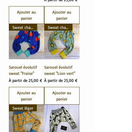
Ajouter au
Ajouter au
panier
panier
Sweat chaud
Sweat chaud
Sarouel évolutif
Sarouel évolutif
sweat "Fraise"
sweat "Lion vert"
Prix promotionnel
Prix promotionnel
À partir de
25,00 €
À partir de
25,00 €
Ajouter au
Ajouter au
panier
panier
Sweat léger