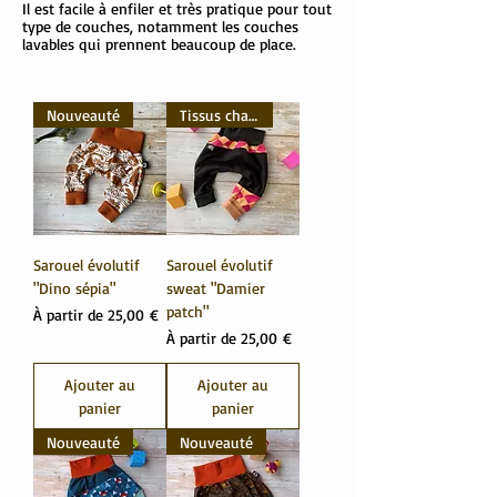
Il est facile à enfiler et très pratique pour tout
type de couches, notamment les couches
lavables qui prennent beaucoup de place.
Nouveauté
Tissus chauds
Sarouel évolutif
Sarouel évolutif
"Dino sépia"
sweat "Damier
patch"
Prix promotionnel
À partir de
25,00 €
Prix promotionnel
À partir de
25,00 €
Ajouter au
Ajouter au
panier
panier
Nouveauté
Nouveauté