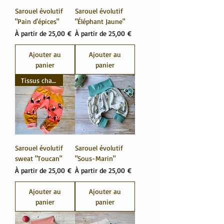
Sarouel évolutif
Sarouel évolutif
"Pain d'épices"
"Éléphant Jaune"
Prix promotionnel
Prix promotionnel
À partir de
25,00 €
À partir de
25,00 €
Ajouter au
Ajouter au
panier
panier
Tissus chauds
Sarouel évolutif
Sarouel évolutif
sweat "Toucan"
"Sous-Marin"
Prix promotionnel
Prix promotionnel
À partir de
25,00 €
À partir de
25,00 €
Ajouter au
Ajouter au
panier
panier