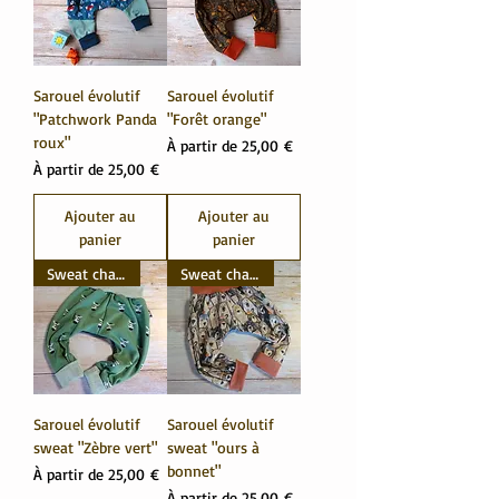
Sarouel évolutif
Sarouel évolutif
"Patchwork Panda
"Forêt orange"
roux"
Prix promotionnel
À partir de
25,00 €
Prix promotionnel
À partir de
25,00 €
Ajouter au
Ajouter au
panier
panier
Sweat chaud
Sweat chaud
Sarouel évolutif
Sarouel évolutif
sweat "Zèbre vert"
sweat "ours à
bonnet"
Prix promotionnel
À partir de
25,00 €
Prix promotionnel
À partir de
25,00 €