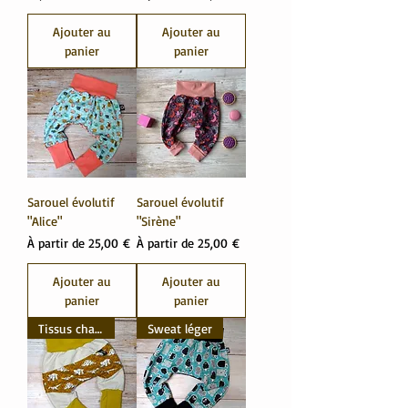
Ajouter au
Ajouter au
panier
panier
Sarouel évolutif
Sarouel évolutif
"Alice"
"Sirène"
Prix promotionnel
Prix promotionnel
À partir de
25,00 €
À partir de
25,00 €
Ajouter au
Ajouter au
panier
panier
Tissus chauds
Sweat léger