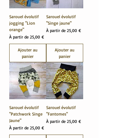
Sarouel évolutif
Sarouel évolutif
jogging "Lion
"Singe jaune"
orange"
Prix promotionnel
À partir de
25,00 €
Prix promotionnel
À partir de
25,00 €
Ajouter au
Ajouter au
panier
panier
Sarouel évolutif
Sarouel évolutif
"Patchwork Singe
"Fantomes"
Jaune"
Prix promotionnel
À partir de
25,00 €
Prix promotionnel
À partir de
25,00 €