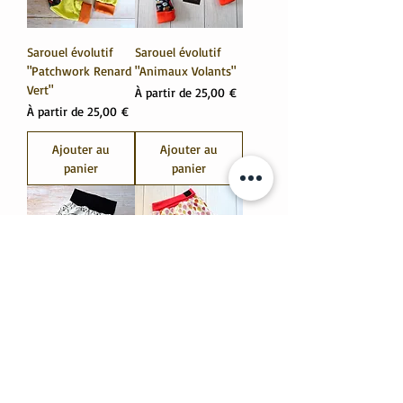
Sarouel évolutif
Sarouel évolutif
"Patchwork Renard
"Animaux Volants"
Vert"
Prix promotionnel
À partir de
25,00 €
Prix promotionnel
À partir de
25,00 €
Ajouter au
Ajouter au
panier
panier
Sarouel évolutif
Sarouel évolutif
"Ours Polaire"
"Balloon" 2-3 ans
Prix promotionnel
Prix promotionnel
À partir de
25,00 €
À partir de
25,00 €
Ajouter au
Ajouter au