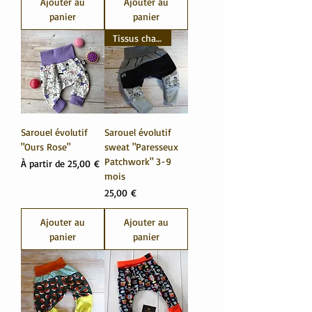
Ajouter au
Ajouter au
panier
panier
Tissus chauds
Sarouel évolutif
Sarouel évolutif
"Ours Rose"
sweat "Paresseux
Patchwork" 3-9
Prix promotionnel
À partir de
25,00 €
mois
Prix
25,00 €
Ajouter au
Ajouter au
panier
panier