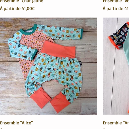
Ensemble "Chat Jaune"
Ensemble "Vo
Prix promotionnel
Prix promoti
À partir de
41,00€
À partir de
41
Ensemble "Alice"
Ensemble "An