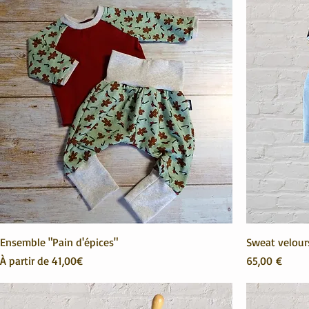
Ensemble "Pain d'épices"
Sweat velours
Prix promotionnel
Prix
À partir de
41,00€
65,00 €