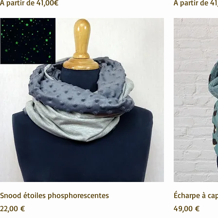
Prix promotionnel
Prix promoti
À partir de
41,00€
À partir de
41
Snood étoiles phosphorescentes
Écharpe à ca
Prix
Prix
22,00 €
49,00 €