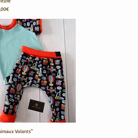
iture"
onnel
,00€
imaux Volants"