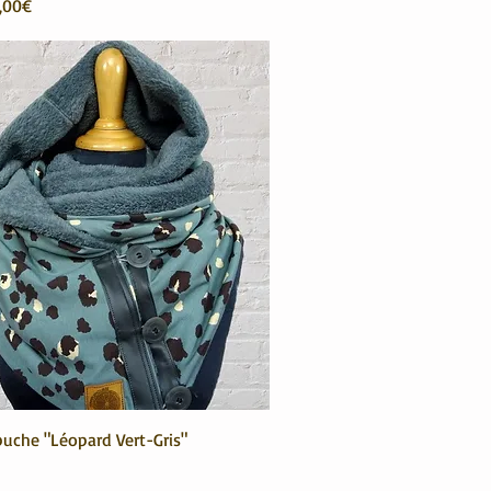
onnel
,00€
puche "Léopard Vert-Gris"