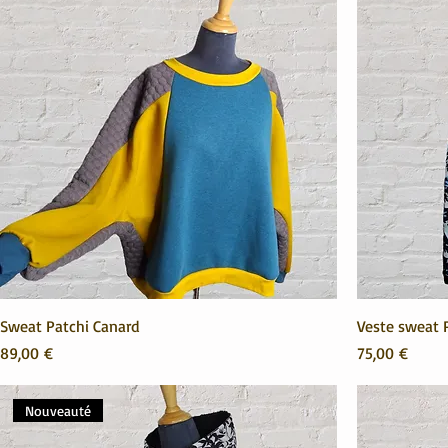
Sweat Patchi Canard
Veste sweat 
Prix
Prix
89,00 €
75,00 €
Nouveauté