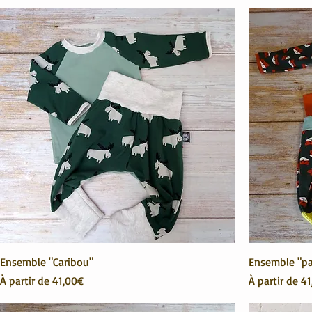
Ensemble "Caribou"
Ensemble "pa
Prix promotionnel
Prix promoti
À partir de
41,00€
À partir de
41