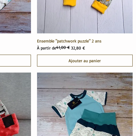
Ensemble "patchwork puzzle" 2 ans
41,00 €
Prix original
Prix promotionnel
À partir de
32,80 €
Ajouter au panier