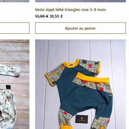
Veste zippé bébé triangles rose 3-9 mois
Prix original
Prix promotionnel
55,00 €
38,50 €
Ajouter au panier