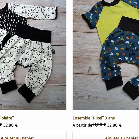
olaire"
Ensemble "Pixel" 3 ans
 €
41,00 €
el
Prix original
Prix promotionnel
32,80 €
À partir de
32,80 €
Ajouter au panier
Ajouter au panier