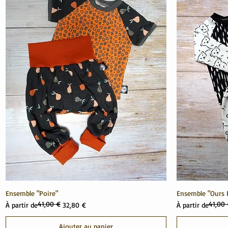
Ensemble "Poire"
Ensemble "Ours P
41,00 €
41,00
Prix original
Prix promotionnel
Prix original
Prix promotionn
À partir de
32,80 €
À partir de
Ajouter au panier