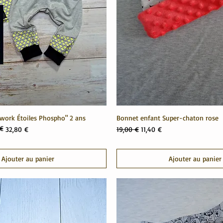
work Étoiles Phospho" 2 ans
Bonnet enfant Super-chaton rose
 €
el
Prix original
Prix promotionnel
32,80 €
19,00 €
11,40 €
Ajouter au panier
Ajouter au panier