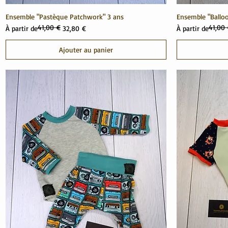
Ensemble "Pastèque Patchwork" 3 ans
Ensemble "Balloo
41,00 €
41,00
Prix original
Prix promotionnel
Prix original
Prix promotionn
À partir de
32,80 €
À partir de
Ajouter au panier