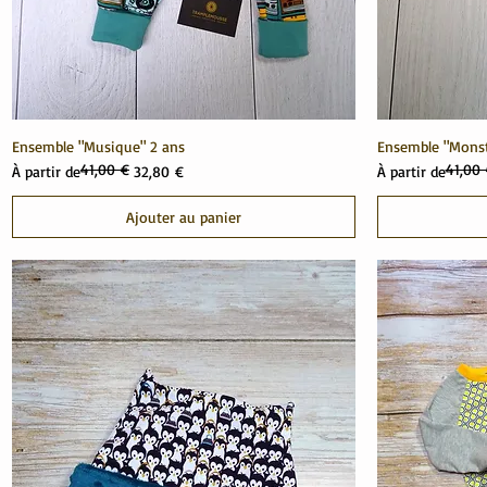
Ensemble "Musique" 2 ans
Ensemble "Monst
41,00 €
41,00
Prix original
Prix promotionnel
Prix original
Prix promotionn
À partir de
32,80 €
À partir de
Ajouter au panier