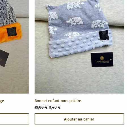
nge
Bonnet enfant ours polaire
Prix original
Prix promotionnel
19,00 €
11,40 €
Ajouter au panier