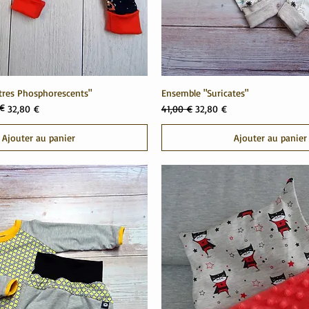
res Phosphorescents"
Ensemble "Suricates"
 €
el
Prix original
Prix promotionnel
32,80 €
41,00 €
32,80 €
Ajouter au panier
Ajouter au panier