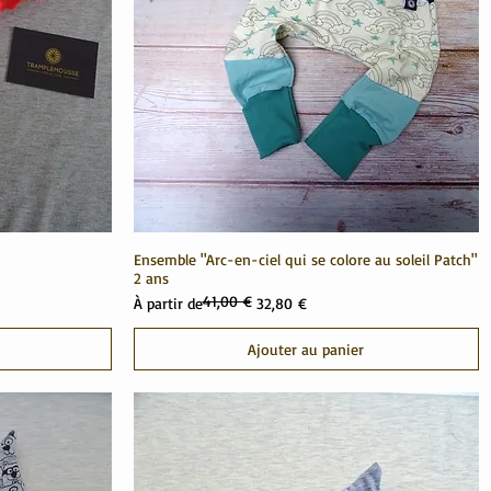
Ensemble "Arc-en-ciel qui se colore au soleil Patch"
2 ans
41,00 €
Prix original
Prix promotionnel
À partir de
32,80 €
Ajouter au panier