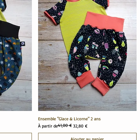
Ensemble "Glace & Licorne" 2 ans
41,00 €
Prix original
Prix promotionnel
À partir de
32,80 €
Ajouter au panier