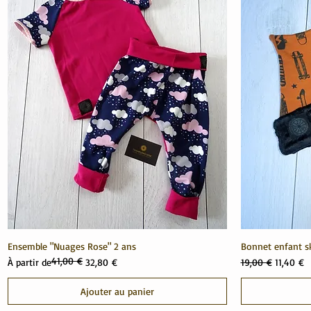
Ensemble "Nuages Rose" 2 ans
Bonnet enfant s
41,00 €
Prix original
Prix promotionnel
Prix original
Prix pro
À partir de
32,80 €
19,00 €
11,40 €
Ajouter au panier