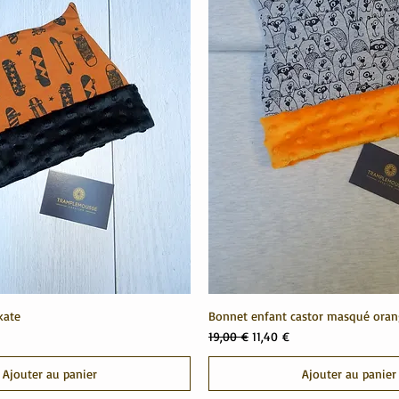
kate
Bonnet enfant castor masqué ora
motionnel
Prix original
Prix promotionnel
19,00 €
11,40 €
Ajouter au panier
Ajouter au panier