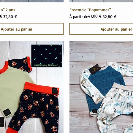
n" 2 ans
Ensemble "Popommes"
 €
41,00 €
el
Prix original
Prix promotionnel
32,80 €
À partir de
32,80 €
Ajouter au panier
Ajouter au panier