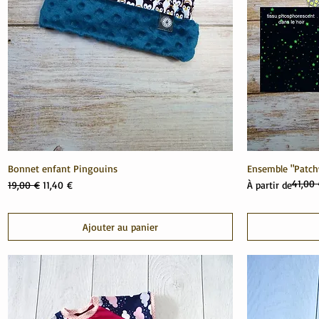
Bonnet enfant Pingouins
Ensemble "Patch
41,00
Prix original
Prix promotionnel
Prix original
Prix promotionn
19,00 €
11,40 €
À partir de
Ajouter au panier