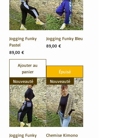
Jogging Funky
Jogging Funky Bleu
Pastel
Prix
89,00 €
Prix
89,00 €
Ajouter au
panier
Épuisé
Nouveauté
Nouveauté
Jogging Funky
Chemise Kimono