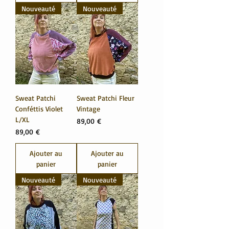
Nouveauté
Nouveauté
Sweat Patchi
Sweat Patchi Fleur
Conféttis Violet
Vintage
L/XL
Prix
89,00 €
Prix
89,00 €
Ajouter au
Ajouter au
panier
panier
Nouveauté
Nouveauté