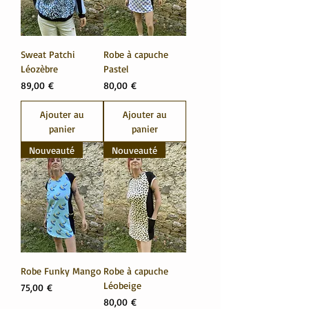
Sweat Patchi
Robe à capuche
Léozèbre
Pastel
Prix
Prix
89,00 €
80,00 €
Ajouter au
Ajouter au
panier
panier
Nouveauté
Nouveauté
Robe Funky Mango
Robe à capuche
Léobeige
Prix
75,00 €
Prix
80,00 €