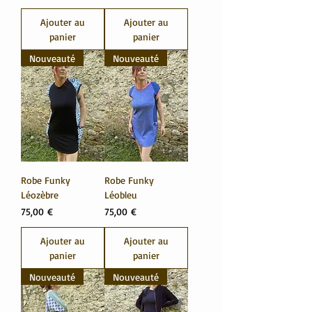
Ajouter au
Ajouter au
panier
panier
Nouveauté
Nouveauté
Robe Funky
Robe Funky
Léozèbre
Léobleu
Prix
Prix
75,00 €
75,00 €
Ajouter au
Ajouter au
panier
panier
Nouveauté
Nouveauté