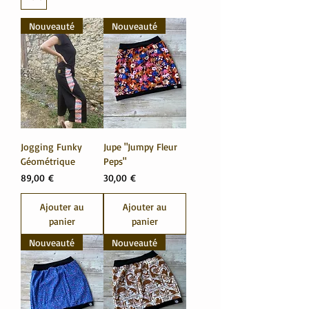
Nouveauté
Nouveauté
Jogging Funky
Jupe "Jumpy Fleur
Géométrique
Peps"
Prix
Prix
89,00 €
30,00 €
Ajouter au
Ajouter au
panier
panier
Nouveauté
Nouveauté