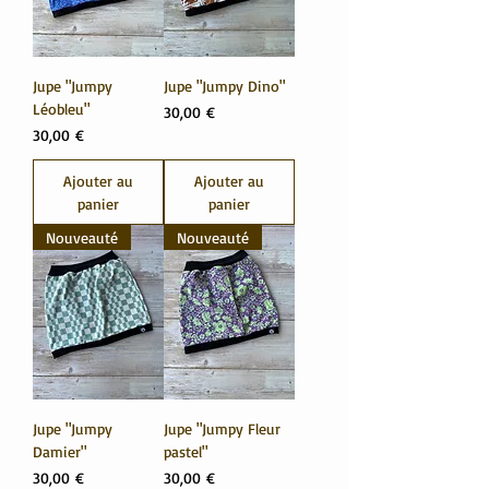
Jupe "Jumpy
Jupe "Jumpy Dino"
Léobleu"
Prix
30,00 €
Prix
30,00 €
Ajouter au
Ajouter au
panier
panier
Nouveauté
Nouveauté
Jupe "Jumpy
Jupe "Jumpy Fleur
Damier"
pastel"
Prix
Prix
30,00 €
30,00 €