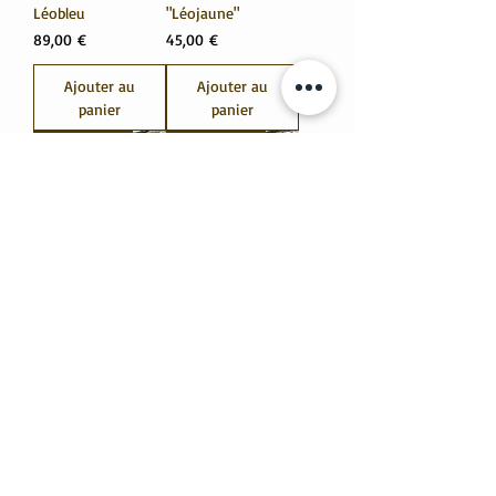
Léobleu
"Léojaune"
Prix
Prix
89,00 €
45,00 €
Ajouter au
Ajouter au
panier
panier
Nouveauté
Nouveauté
Sweat Patchi
Chemise Kimono
Mango
"Feuille verte"
Prix
Prix
89,00 €
45,00 €
Ajouter au
Épuisé
panier
Nouveauté
Nouveauté