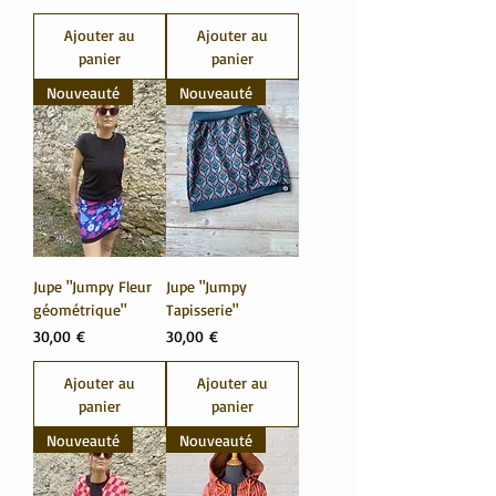
Ajouter au
Ajouter au
panier
panier
Nouveauté
Nouveauté
Jupe "Jumpy Fleur
Jupe "Jumpy
géométrique"
Tapisserie"
Prix
Prix
30,00 €
30,00 €
Ajouter au
Ajouter au
panier
panier
Nouveauté
Nouveauté