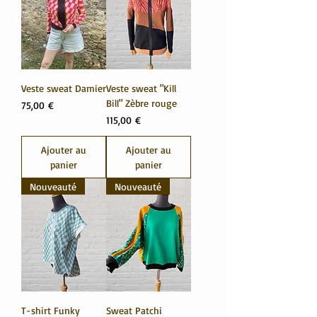
Veste sweat Damier
Veste sweat "Kill
Bill" Zèbre rouge
Prix
75,00 €
Prix
115,00 €
Ajouter au
Ajouter au
panier
panier
Nouveauté
Nouveauté
T-shirt Funky
Sweat Patchi