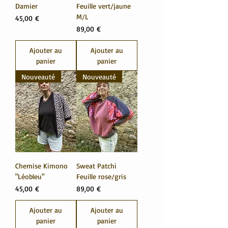
Damier
Feuille vert/jaune
M/L
Prix
45,00 €
Prix
89,00 €
Ajouter au
Ajouter au
panier
panier
Nouveauté
Nouveauté
Chemise Kimono
Sweat Patchi
"Léobleu"
Feuille rose/gris
Prix
Prix
45,00 €
89,00 €
Ajouter au
Ajouter au
panier
panier