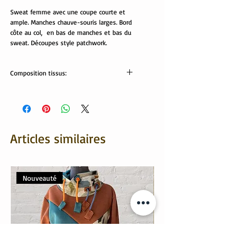
Sweat femme avec une coupe courte et
ample. Manches chauve-souris larges. Bord
côte au col, en bas de manches et bas du
sweat. Découpes style patchwork.
Composition tissus:
Tissus OekoTex:
sweat feuilles: 95% coton, 5% élasthanne.
sweat rose: 70% coton, 30% polyester.
Velours gris: 80% coton, 20% polyester.
Bord côte: 95% coton, 5% élasthanne.
Articles similaires
Lavable en machine 30/40°
Nouveauté