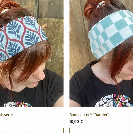
isserie"
Bandeau été "Damier"
Prix
10,00 €