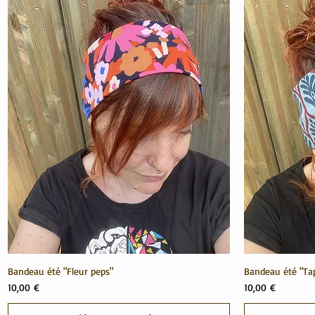
Bandeau été "Fleur peps"
Bandeau été "Tap
Prix
Prix
10,00 €
10,00 €