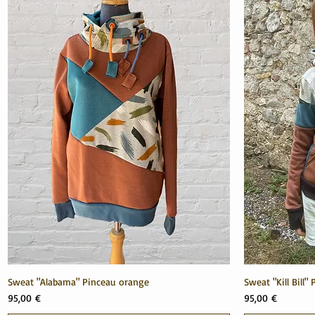
Sweat "Alabama" Pinceau orange
Sweat "Kill Bill"
Prix
Prix
95,00 €
95,00 €