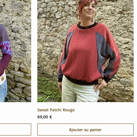
Sweat Patchi Rouge
Prix
89,00 €
Ajouter au panier