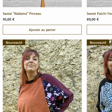
Sweat "Alabama" Pinceau
Sweat Patchi Feu
Prix
Prix
95,00 €
89,00 €
Ajouter au panier
Nouveauté
Nouveauté