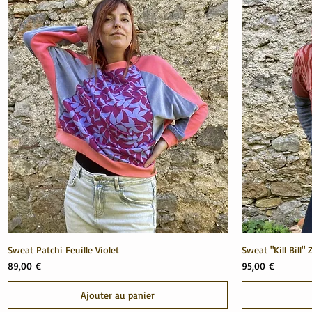
Sweat Patchi Feuille Violet
Sweat "Kill Bill"
Prix
Prix
89,00 €
95,00 €
Ajouter au panier