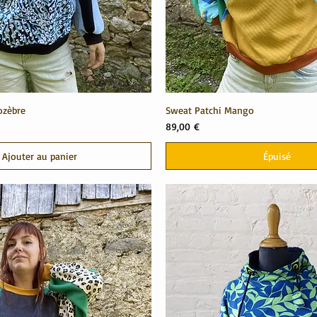
ozèbre
Sweat Patchi Mango
Prix
89,00 €
Ajouter au panier
Épuisé