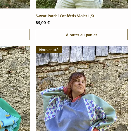
Sweat Patchi Conféttis Violet L/XL
Prix
89,00 €
Ajouter au panier
Nouveauté