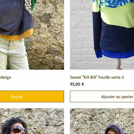
obeige
Sweat "Kill Bill" Feuille verte S
Prix
95,00 €
Épuisé
Ajouter au panier