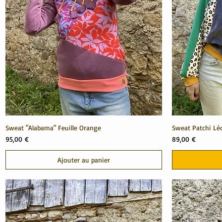
Sweat "Alabama" Feuille Orange
Sweat Patchi Lé
Prix
Prix
95,00 €
89,00 €
Ajouter au panier