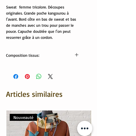
Sweat femme tricolore. Découpes
originales. Grande poche kangourou à
l'avant. Bord côte en bas de sweat et bas
de manches avec un trou pour passer le
pouce. Capuche doublée que l'on peut
resserrer grâce à un cordon.
Composition tissus:
tissus Oekotex:
Sweat bleu : 70% coton, 30% polyester
Velours: 80% coton, 20% polyester
Sweat à motifs: 95% coton, 5%
élasthanne
Articles similaires
Lavable en machine à 30/40°
Nouveauté