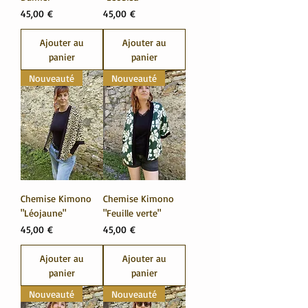
Prix
Prix
45,00 €
45,00 €
Ajouter au
Ajouter au
panier
panier
Nouveauté
Nouveauté
Chemise Kimono
Chemise Kimono
"Léojaune"
"Feuille verte"
Prix
Prix
45,00 €
45,00 €
Ajouter au
Ajouter au
panier
panier
Nouveauté
Nouveauté