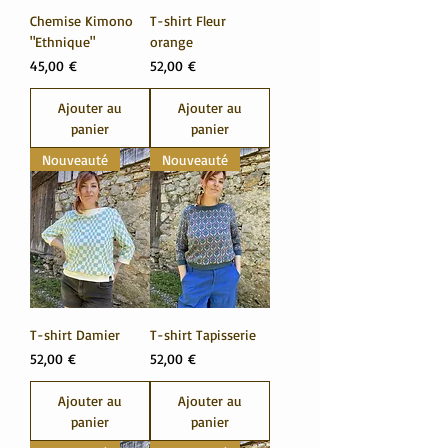
Chemise Kimono
T-shirt Fleur
"Ethnique"
orange
Prix
Prix
45,00 €
52,00 €
Ajouter au
Ajouter au
panier
panier
Nouveauté
Nouveauté
T-shirt Damier
T-shirt Tapisserie
Prix
Prix
52,00 €
52,00 €
Ajouter au
Ajouter au
panier
panier