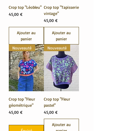
Crop top "Léobleu"
Crop top "Tapisserie
vintage"
Prix
45,00 €
Prix
45,00 €
Ajouter au
Ajouter au
panier
panier
Nouveauté
Nouveauté
Crop top "Fleur
Crop top "Fleur
géométrique"
pastel"
Prix
Prix
45,00 €
45,00 €
Ajouter au
Épuisé
panier