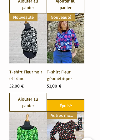
Ajouter au
Ajouter au
panier
panier
Nouveauté
Nouveauté
T-shirt Fleur noir
T-shirt Fleur
et blanc
géométrique
Prix
Prix
52,00 €
52,00 €
Ajouter au
panier
Épuisé
Autres motifs dispos