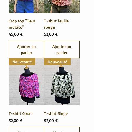
Crop top "Fleur
T-shirt feuille
multico"
rouge
Prix
Prix
45,00 €
52,00 €
Ajouter au
Ajouter au
panier
panier
Nouveauté
Nouveauté
T-shirt Corail
T-shirt Singe
Prix
Prix
52,00 €
52,00 €