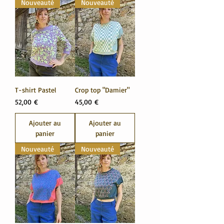
Nouveauté
Nouveauté
T-shirt Pastel
Crop top "Damier"
Prix
Prix
52,00 €
45,00 €
Ajouter au
Ajouter au
panier
panier
Nouveauté
Nouveauté