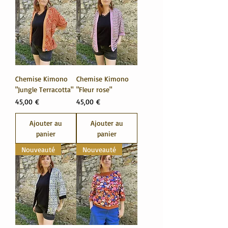
Chemise Kimono
Chemise Kimono
"Jungle Terracotta"
"Fleur rose"
Prix
Prix
45,00 €
45,00 €
Ajouter au
Ajouter au
panier
panier
Nouveauté
Nouveauté