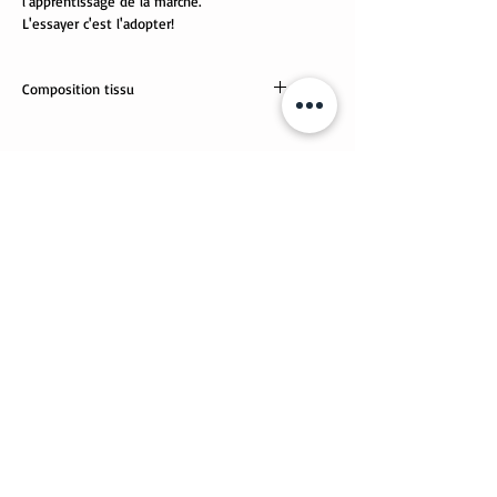
l'apprentissage de la marche.
L'essayer c'est l'adopter!
Composition tissu
tissus Oekotex
95% coton, 5% élasthanne
Articles similaires
Nouveauté