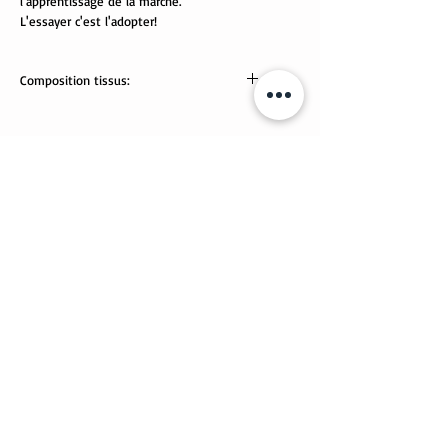
l'apprentissage de la marche.
L'essayer c'est l'adopter!
Composition tissus:
jersey ours: 95% coton, 5% élasthanne.
Tissus Oeko-Tex
jersey noir et blanc: 96% viscose, 4%
élasthanne
Lavable en machine.
Articles similaires
Nouveauté