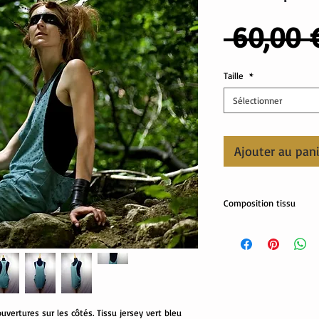
 60,00 
Taille
*
Sélectionner
Ajouter au pan
Composition tissu
80% coton, 20% polyes
vertures sur les côtés. Tissu jersey vert bleu