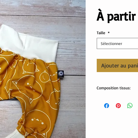
À parti
Taille
*
Sélectionner
Ajouter au pan
Composition tissus:
Tissus Oeko-Tex
95% coton, 5% élastha
Lavable en machine.