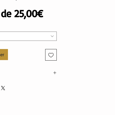
Prix
r de
25,00€
promotionnel
ier
nne