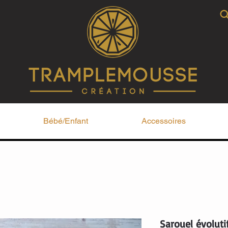
Bébé/Enfant
Accessoires
Sarouel évoluti