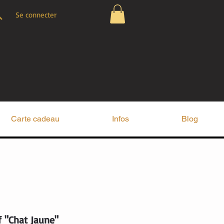
Se connecter
Carte cadeau
Infos
Blog
f "Chat Jaune"