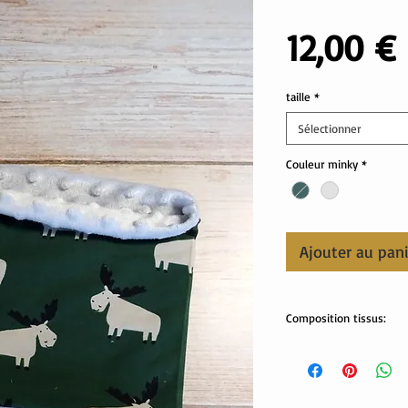
12,00 €
taille
*
Sélectionner
Couleur minky
*
Ajouter au pan
Composition tissus:
tissus Oekotex:
jersey: 95% coton, 5 % 
minki: 100% polyester