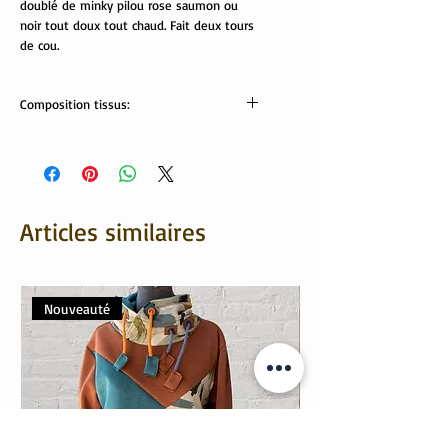
doublé de minky pilou rose saumon ou
noir tout doux tout chaud. Fait deux tours
de cou.
Composition tissus:
Tissus Oekotex:
minki: 100% polyester
jersey: 95% coton, 5% élasthanne
Articles similaires
Nouveauté