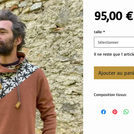
95,00 €
taille
*
Sélectionner
Il ne reste que 1 articl
Ajouter au pan
Composition tissus:
Tissus OekoTex:
sweat orange : 62% cot
sweat feuille: 95% coto
bord côte : 95% coton,