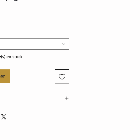
Prix
e(s) en stock
ier
on, 38% polyester
n, 5% élasthanne
 5% élasthanne