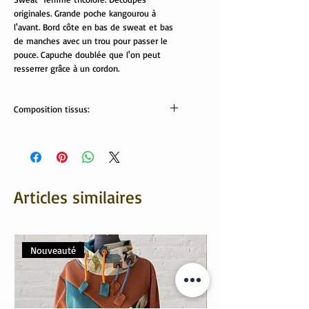
originales. Grande poche kangourou à
l'avant. Bord côte en bas de sweat et bas
de manches avec un trou pour passer le
pouce. Capuche doublée que l'on peut
resserrer grâce à un cordon.
Composition tissus:
tissus Oekotex:
Sweat : 70% coton, 30% polyester
Velours côtelé: 80% coton, 20%
polyester
Lavable en machine à 30/40°
Articles similaires
Nouveauté