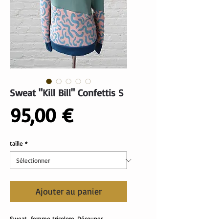
Sweat "Kill Bill" Confettis S
Prix
95,00 €
taille
*
Ajouter au panier
Sweat femme tricolore. Découpes