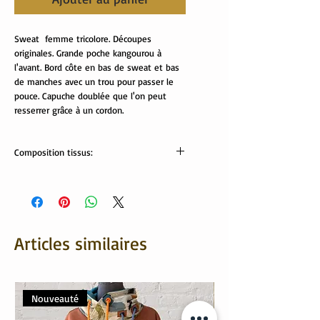
Sweat femme tricolore. Découpes
originales. Grande poche kangourou à
l'avant. Bord côte en bas de sweat et bas
de manches avec un trou pour passer le
pouce. Capuche doublée que l'on peut
resserrer grâce à un cordon.
Composition tissus:
tissus Oekotex:
Sweat feuille : 95% coton, 5% élasthanne
sweat prune: 70% coton, 30% polyester
moumoute: 100% polyester
Lavable en machine à 30/40°
Articles similaires
Nouveauté